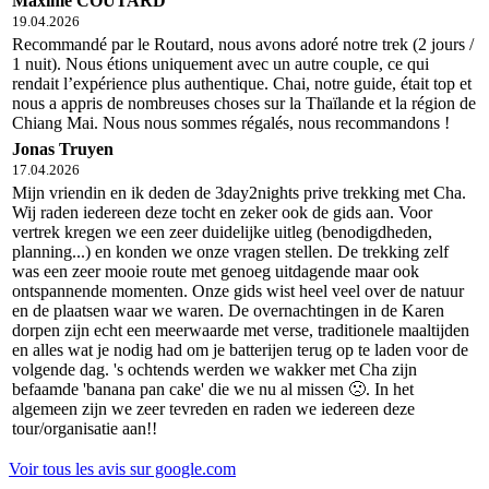
Maxime COUTARD
19.04.2026
Recommandé par le Routard, nous avons adoré notre trek (2 jours /
1 nuit). Nous étions uniquement avec un autre couple, ce qui
rendait l’expérience plus authentique. Chai, notre guide, était top et
nous a appris de nombreuses choses sur la Thaïlande et la région de
Chiang Mai. Nous nous sommes régalés, nous recommandons !
Jonas Truyen
17.04.2026
Mijn vriendin en ik deden de 3day2nights prive trekking met Cha.
Wij raden iedereen deze tocht en zeker ook de gids aan. Voor
vertrek kregen we een zeer duidelijke uitleg (benodigdheden,
planning...) en konden we onze vragen stellen. De trekking zelf
was een zeer mooie route met genoeg uitdagende maar ook
ontspannende momenten. Onze gids wist heel veel over de natuur
en de plaatsen waar we waren. De overnachtingen in de Karen
dorpen zijn echt een meerwaarde met verse, traditionele maaltijden
en alles wat je nodig had om je batterijen terug op te laden voor de
volgende dag. 's ochtends werden we wakker met Cha zijn
befaamde 'banana pan cake' die we nu al missen 🙁. In het
algemeen zijn we zeer tevreden en raden we iedereen deze
tour/organisatie aan!!
Voir tous les avis sur google.com