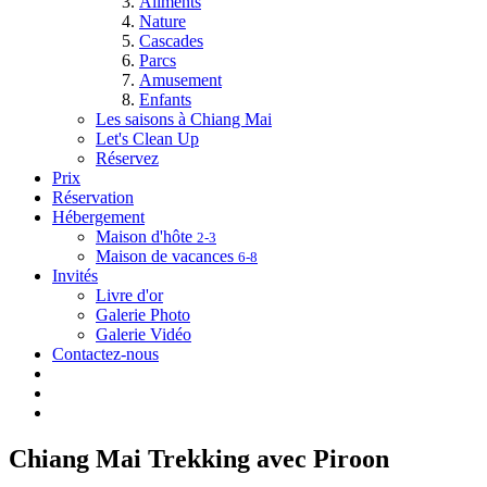
Aliments
Nature
Cascades
Parcs
Amusement
Enfants
Les saisons à Chiang Mai
Let's Clean Up
Réservez
Prix
Réservation
Hébergement
Maison d'hôte
2-3
Maison de vacances
6-8
Invités
Livre d'or
Galerie Photo
Galerie Vidéo
Contactez-nous
Chiang Mai Trekking avec Piroon