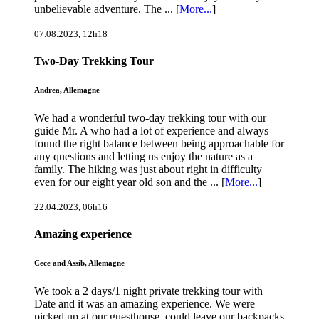
unbelievable adventure. The ... [
More...
]
07.08.2023, 12h18
Two-Day Trekking Tour
Andrea, Allemagne
We had a wonderful two-day trekking tour with our
guide Mr. A who had a lot of experience and always
found the right balance between being approachable for
any questions and letting us enjoy the nature as a
family. The hiking was just about right in difficulty
even for our eight year old son and the ... [
More...
]
22.04.2023, 06h16
Amazing experience
Cece and Assib, Allemagne
We took a 2 days/1 night private trekking tour with
Date and it was an amazing experience. We were
picked up at our guesthouse, could leave our backpacks