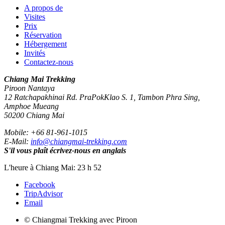
A propos de
Visites
Prix
Réservation
Hébergement
Invités
Contactez-nous
Chiang Mai Trekking
Piroon Nantaya
12 Ratchapakhinai Rd. PraPokKlao S. 1, Tambon Phra Sing,
Amphoe Mueang
50200
Chiang Mai
Mobile:
+66 81-961-1015
E-Mail:
info@chiangmai-trekking.com
S'il vous plaît écrivez-nous en anglais
L'heure à Chiang Mai: 23 h 52
Facebook
TripAdvisor
Email
© Chiangmai Trekking avec Piroon