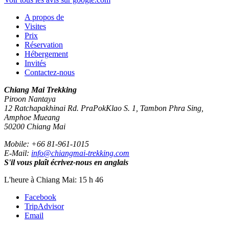
A propos de
Visites
Prix
Réservation
Hébergement
Invités
Contactez-nous
Chiang Mai Trekking
Piroon Nantaya
12 Ratchapakhinai Rd. PraPokKlao S. 1, Tambon Phra Sing,
Amphoe Mueang
50200
Chiang Mai
Mobile:
+66 81-961-1015
E-Mail:
info@chiangmai-trekking.com
S'il vous plaît écrivez-nous en anglais
L'heure à Chiang Mai: 15 h 46
Facebook
TripAdvisor
Email