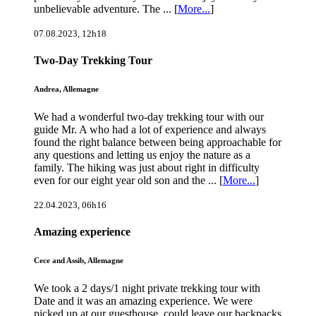
unbelievable adventure. The ... [
More...
]
07.08.2023, 12h18
Two-Day Trekking Tour
Andrea, Allemagne
We had a wonderful two-day trekking tour with our
guide Mr. A who had a lot of experience and always
found the right balance between being approachable for
any questions and letting us enjoy the nature as a
family. The hiking was just about right in difficulty
even for our eight year old son and the ... [
More...
]
22.04.2023, 06h16
Amazing experience
Cece and Assib, Allemagne
We took a 2 days/1 night private trekking tour with
Date and it was an amazing experience. We were
picked up at our guesthouse, could leave our backpacks