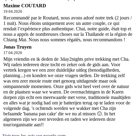
Maxime COUTARD
19.04.2026
Recommandé par le Routard, nous avons adoré notre trek (2 jours /
1 nuit). Nous étions uniquement avec un autre couple, ce qui
rendait l’expérience plus authentique. Chai, notre guide, était top et
nous a appris de nombreuses choses sur la Thaïlande et la région de
Chiang Mai. Nous nous sommes régalés, nous recommandons !
Jonas Truyen
17.04.2026
Mijn vriendin en ik deden de 3day2nights prive trekking met Cha.
Wij raden iedereen deze tocht en zeker ook de gids aan. Voor
vertrek kregen we een zeer duidelijke uitleg (benodigdheden,
planning...) en konden we onze vragen stellen. De trekking zelf
was een zeer mooie route met genoeg uitdagende maar ook
ontspannende momenten. Onze gids wist heel veel over de natuur
en de plaatsen waar we waren. De overnachtingen in de Karen
dorpen zijn echt een meerwaarde met verse, traditionele maaltijden
en alles wat je nodig had om je batterijen terug op te laden voor de
volgende dag. 's ochtends werden we wakker met Cha zijn
befaamde 'banana pan cake' die we nu al missen 🙁. In het
algemeen zijn we zeer tevreden en raden we iedereen deze
tour/organisatie aan!!
Voir tous les avis sur google.com