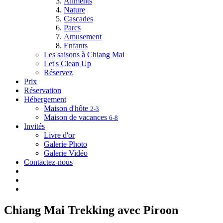
Aliments
Nature
Cascades
Parcs
Amusement
Enfants
Les saisons à Chiang Mai
Let's Clean Up
Réservez
Prix
Réservation
Hébergement
Maison d'hôte
2-3
Maison de vacances
6-8
Invités
Livre d'or
Galerie Photo
Galerie Vidéo
Contactez-nous
Chiang Mai Trekking avec Piroon