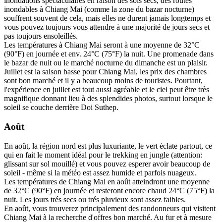
inondations spectaculaires en raison des sols secs, des routes
inondables à Chiang Mai (comme la zone du bazar nocturne)
souffrent souvent de cela, mais elles ne durent jamais longtemps et
vous pouvez toujours vous attendre à une majorité de jours secs et
pas toujours ensoleillés.
Les températures à Chiang Mai seront à une moyenne de 32°C
(90°F) en journée et env. 24°C (75°F) la nuit. Une promenade dans
le bazar de nuit ou le marché nocturne du dimanche est un plaisir.
Juillet est la saison basse pour Chiang Mai, les prix des chambres
sont bon marché et il y a beaucoup moins de touristes. Pourtant,
l'expérience en juillet est tout aussi agréable et le ciel peut être très
magnifique donnant lieu à des splendides photos, surtout lorsque le
soleil se couche derrière Doi Suthep.
Août
En août, la région nord est plus luxuriante, le vert éclate partout, ce
qui en fait le moment idéal pour le trekking en jungle (attention:
glissant sur sol mouillé) et vous pouvez esperer avoir beaucoup de
soleil - même si la météo est assez humide et parfois nuageux.
Les températures de Chiang Mai en août atteindront une moyenne
de 32°C (90°F) en journée et resteront encore chaud 24°C (75°F) la
nuit. Les jours trés secs ou trés pluvieux sont assez faibles.
En août, vous trouverez principalement des randonneurs qui visitent
Chiang Mai à la recherche d'offres bon marché. Au fur et à mesure