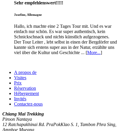
Sehr empfehlenswert!!!!!
Josefine, Allemagne
Hallo, ich machte eine 2 Tages Tour mit. Und es war
einfach nur schön. Es war super authentisch, kein
Schnickschnack und nichts künstlich aufgezogenes.
Der Tour Leiter , lebt selbst in einen der Bergdörfer und
kannte sich erstens super aus in der Natur, erzählte uns
viel über die Kultur und Geschichte ... [
More...
]
A propos de
Visites
Prix
Réservation
Hébergement
Invités
Contactez-nous
Chiang Mai Trekking
Piroon Nantaya
12 Ratchapakhinai Rd. PraPokKlao S. 1, Tambon Phra Sing,
Amphoe Mueang