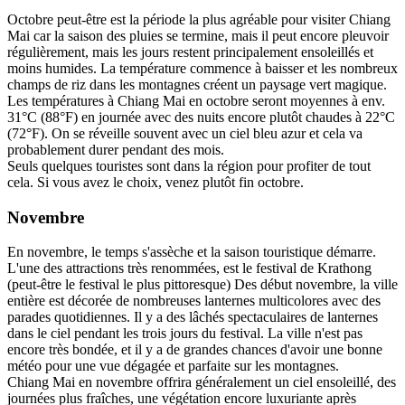
Octobre peut-être est la période la plus agréable pour visiter Chiang
Mai car la saison des pluies se termine, mais il peut encore pleuvoir
régulièrement, mais les jours restent principalement ensoleillés et
moins humides. La température commence à baisser et les nombreux
champs de riz dans les montagnes créent un paysage vert magique.
Les températures à Chiang Mai en octobre seront moyennes à env.
31°C (88°F) en journée avec des nuits encore plutôt chaudes à 22°C
(72°F). On se réveille souvent avec un ciel bleu azur et cela va
probablement durer pendant des mois.
Seuls quelques touristes sont dans la région pour profiter de tout
cela. Si vous avez le choix, venez plutôt fin octobre.
Novembre
En novembre, le temps s'assèche et la saison touristique démarre.
L'une des attractions très renommées, est le festival de Krathong
(peut-être le festival le plus pittoresque) Des début novembre, la ville
entière est décorée de nombreuses lanternes multicolores avec des
parades quotidiennes. Il y a des lâchés spectaculaires de lanternes
dans le ciel pendant les trois jours du festival. La ville n'est pas
encore très bondée, et il y a de grandes chances d'avoir une bonne
météo pour une vue dégagée et parfaite sur les montagnes.
Chiang Mai en novembre offrira généralement un ciel ensoleillé, des
journées plus fraîches, une végétation encore luxuriante après