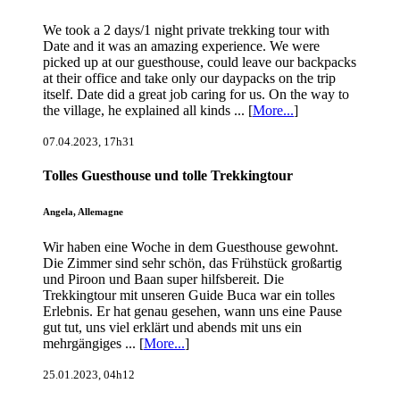
We took a 2 days/1 night private trekking tour with
Date and it was an amazing experience. We were
picked up at our guesthouse, could leave our backpacks
at their office and take only our daypacks on the trip
itself. Date did a great job caring for us. On the way to
the village, he explained all kinds ... [
More...
]
07.04.2023, 17h31
Tolles Guesthouse und tolle Trekkingtour
Angela, Allemagne
Wir haben eine Woche in dem Guesthouse gewohnt.
Die Zimmer sind sehr schön, das Frühstück großartig
und Piroon und Baan super hilfsbereit. Die
Trekkingtour mit unseren Guide Buca war ein tolles
Erlebnis. Er hat genau gesehen, wann uns eine Pause
gut tut, uns viel erklärt und abends mit uns ein
mehrgängiges ... [
More...
]
25.01.2023, 04h12