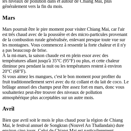
les niveaux de pollution dans et autour de Chiang Mai, plus
généralement vers la fin du mois.
Mars
Mars pourrait être le pire moment pour visiter Chiang Mai, car l'air
est trés chaud avec de la poussière et des micro-particules provenant
de la combustion rurale généralisée, enlevant presque toute vue sur
les montagnes. Vous commencez à ressentir la forte chaleur et il n'y
a pas beaucoup de brise.
À la mi-mars, la saison chaude est en plein essor avec des
températures allant jusqu'à 35°C (95°F) ou plus, et cette chaleur
diminue peu pendant la nuit ou les températures restent à environ
20°C (68°F).
Si vous aimez les mangues, c'est le bon moment pour profiter du
fruit traditionnellement servi avec du riz collant et du lait de coco. Le
brûlage annuel des champs peut être assez fort en mars, donc vous
souhaiteriez peut-être trouver des niveaux de pollution
atmosphérique plus acceptables sur un autre mois.
Avril
Bien que avril soit le mois le plus chaud pour la région de Chiang
Mai, le festival annuel de Songkran (Nouvel An Thaïlandais) dure
environ cinq jours. Celui de Chiang Mai est particulierement