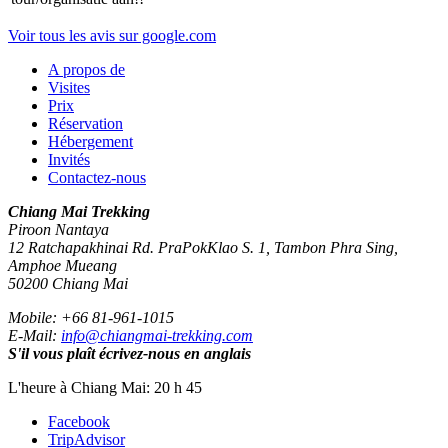
Voir tous les avis sur google.com
A propos de
Visites
Prix
Réservation
Hébergement
Invités
Contactez-nous
Chiang Mai Trekking
Piroon Nantaya
12 Ratchapakhinai Rd. PraPokKlao S. 1, Tambon Phra Sing,
Amphoe Mueang
50200
Chiang Mai
Mobile:
+66 81-961-1015
E-Mail:
info@chiangmai-trekking.com
S'il vous plaît écrivez-nous en anglais
L'heure à Chiang Mai: 20 h 45
Facebook
TripAdvisor