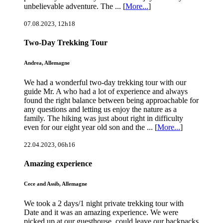
unbelievable adventure. The ... [
More...
]
07.08.2023, 12h18
Two-Day Trekking Tour
Andrea, Allemagne
We had a wonderful two-day trekking tour with our
guide Mr. A who had a lot of experience and always
found the right balance between being approachable for
any questions and letting us enjoy the nature as a
family. The hiking was just about right in difficulty
even for our eight year old son and the ... [
More...
]
22.04.2023, 06h16
Amazing experience
Cece and Assib, Allemagne
We took a 2 days/1 night private trekking tour with
Date and it was an amazing experience. We were
picked up at our guesthouse, could leave our backpacks