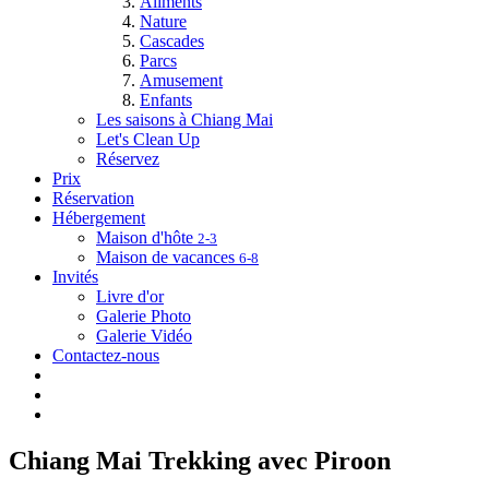
Aliments
Nature
Cascades
Parcs
Amusement
Enfants
Les saisons à Chiang Mai
Let's Clean Up
Réservez
Prix
Réservation
Hébergement
Maison d'hôte
2-3
Maison de vacances
6-8
Invités
Livre d'or
Galerie Photo
Galerie Vidéo
Contactez-nous
Chiang Mai Trekking avec Piroon