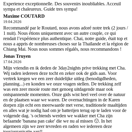
Experience exceptionnelle. Des souvenirs inoubliables. Acceuil
sympa et chaleureux. Guide tres sympa!
Maxime COUTARD
19.04.2026
Recommandé par le Routard, nous avons adoré notre trek (2 jours /
1 nuit). Nous étions uniquement avec un autre couple, ce qui
rendait l’expérience plus authentique. Chai, notre guide, était top et
nous a appris de nombreuses choses sur la Thaïlande et la région de
Chiang Mai. Nous nous sommes régalés, nous recommandons !
Jonas Truyen
17.04.2026
Mijn vriendin en ik deden de 3day2nights prive trekking met Cha.
Wij raden iedereen deze tocht en zeker ook de gids aan. Voor
vertrek kregen we een zeer duidelijke uitleg (benodigdheden,
planning...) en konden we onze vragen stellen. De trekking zelf
was een zeer mooie route met genoeg uitdagende maar ook
ontspannende momenten. Onze gids wist heel veel over de natuur
en de plaatsen waar we waren. De overnachtingen in de Karen
dorpen zijn echt een meerwaarde met verse, traditionele maaltijden
en alles wat je nodig had om je batterijen terug op te laden voor de
volgende dag. 's ochtends werden we wakker met Cha zijn
befaamde 'banana pan cake' die we nu al missen 🙁. In het
algemeen zijn we zeer tevreden en raden we iedereen deze
tour/organisatie aan!!